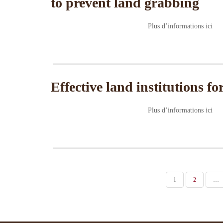
to prevent land grabbing
Plus d’informations ici
Effective land institutions f
Plus d’informations ici
PAGINATION
1
2
…
DES
PUBLICATIONS