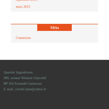
mars 2015
Méta
Connexion
Quartier hippodrome,
900, avenue Winston Churchill
BP 164 Yaoundé-Cameroun
E-mail: coordo.fpae@yahoo.fr