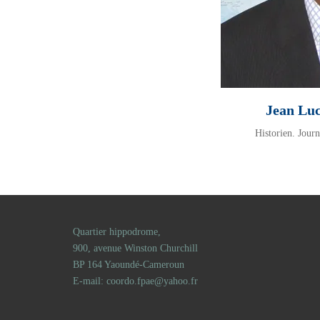
Jean L
Historien. Journ
Quartier hippodrome,
900, avenue Winston Churchill
BP 164 Yaoundé-Cameroun
E-mail: coordo.fpae@yahoo.fr