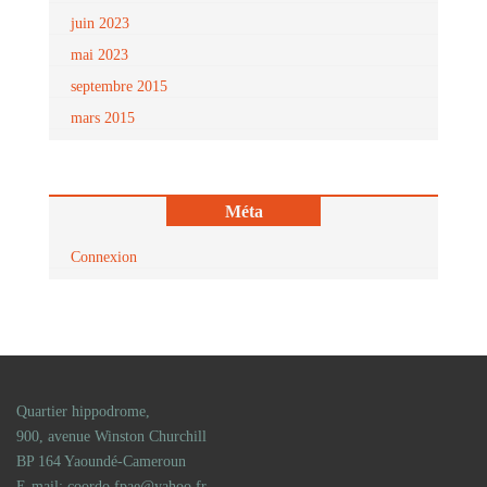
juin 2023
mai 2023
septembre 2015
mars 2015
Méta
Connexion
Quartier hippodrome,
900, avenue Winston Churchill
BP 164 Yaoundé-Cameroun
E-mail: coordo.fpae@yahoo.fr