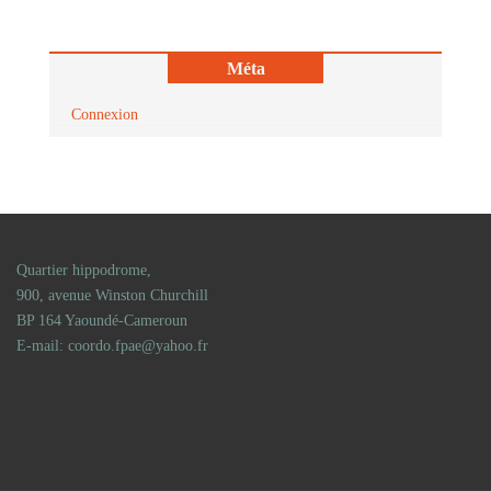
Méta
Connexion
Quartier hippodrome,
900, avenue Winston Churchill
BP 164 Yaoundé-Cameroun
E-mail: coordo.fpae@yahoo.fr