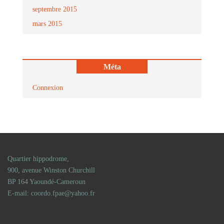
septembre 2015
mars 2015
Méta
Connexion
Quartier hippodrome,
900, avenue Winston Churchill
BP 164 Yaoundé-Cameroun
E-mail: coordo.fpae@yahoo.fr